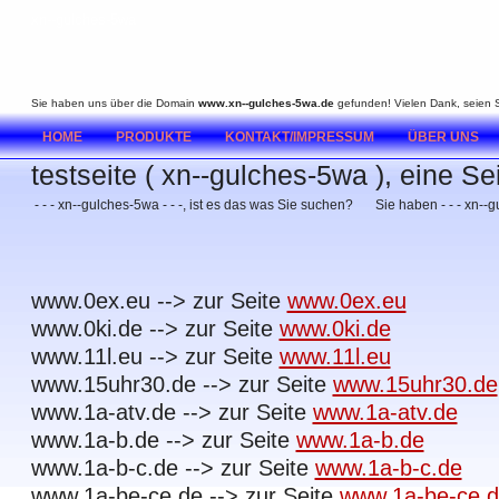
xn--gulches-5wa
Sie haben uns über die Domain
www.xn--gulches-5wa.de
gefunden! Vielen Dank, seien Si
HOME
PRODUKTE
KONTAKT/IMPRESSUM
ÜBER UNS
testseite ( xn--gulches-5wa ), eine S
- - - xn--gulches-5wa - - -, ist es das was Sie suchen?
Sie haben - - - xn--g
www.0ex.eu --> zur Seite
www.0ex.eu
www.0ki.de --> zur Seite
www.0ki.de
www.11l.eu --> zur Seite
www.11l.eu
www.15uhr30.de --> zur Seite
www.15uhr30.de
www.1a-atv.de --> zur Seite
www.1a-atv.de
www.1a-b.de --> zur Seite
www.1a-b.de
www.1a-b-c.de --> zur Seite
www.1a-b-c.de
www.1a-be-ce.de --> zur Seite
www.1a-be-ce.